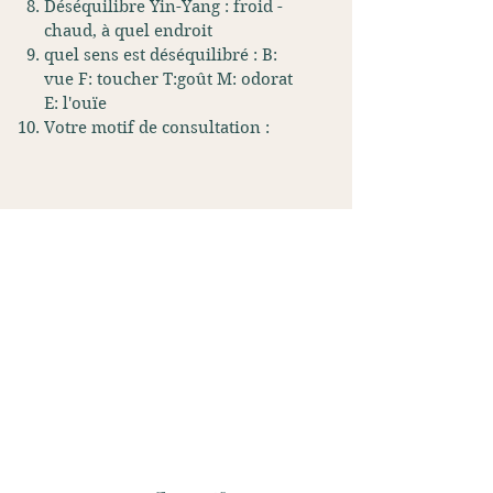
Déséquilibre Yin-Yang : froid -
chaud, à quel endroit
quel sens est déséquilibré :
B:
vue F: toucher T:goût M: odorat
E: l'ouïe
Votre motif de consultation :
Alexis Guichard -
Réflexologie
06 17 97 06 92
reflexomtc87@gmail.com