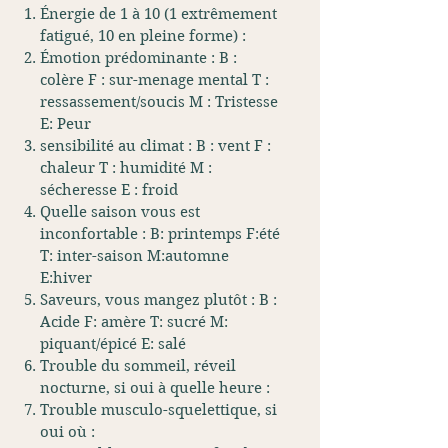
Énergie de 1 à 10 (1 extrêmement
fatigué, 10 en pleine forme) :
Émotion prédominante : B :
colère F : sur-menage mental T :
ressassement/soucis M : Tristesse
E: Peur
sensibilité au climat : B : vent F :
chaleur T : humidité M :
sécheresse E : froid
Quelle saison vous est
inconfortable : B: printemps F:été
T: inter-saison M:automne
E:hiver
Saveurs, vous mangez plutôt : B :
Acide F: amère T: sucré M:
piquant/épicé E: salé
Trouble du sommeil, réveil
nocturne, si oui à quelle heure :
Trouble musculo-squelettique, si
oui où :