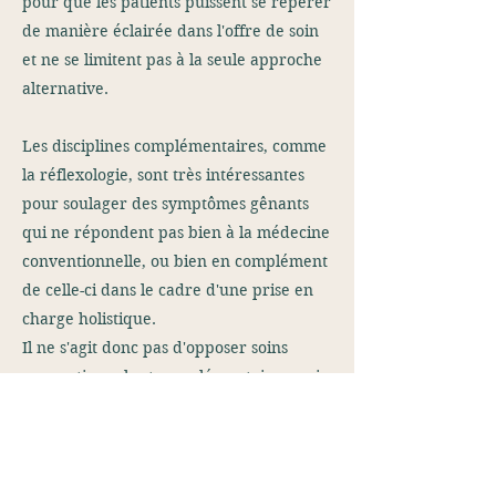
pour que les patients puissent se repérer
de manière éclairée dans l'offre de soin
et ne se limitent pas à la seule approche
alternative.
Les disciplines complémentaires, comme
la réflexologie, sont très intéressantes
pour soulager des symptômes gênants
qui ne répondent pas bien à la médecine
conventionnelle, ou bien en complément
de celle-ci dans le cadre d'une prise en
charge holistique.
Il ne s'agit donc pas d'opposer soins
conventionnels et complémentaires mais
au contraire de les associer dans une
approche globale où chacun joue un rôle
bénéfique pour le patient, et répond à
un besoin spécifique."