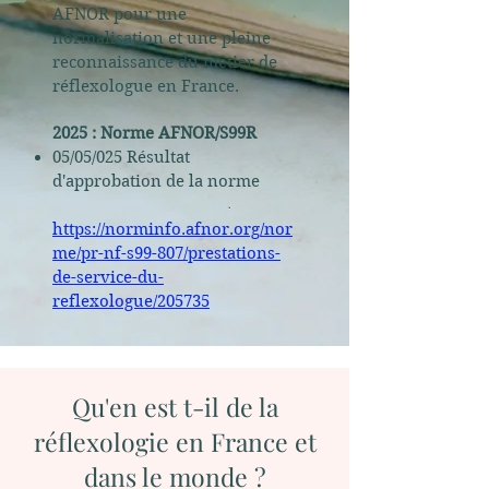
AFNOR pour une
normalisation et une pleine
reconnaissance du métier de
réflexologue en France.
2025 : Norme AFNOR/S99R
05/05/025 Résultat
d'approbation de la norme
https://norminfo.afnor.org/nor
me/pr-nf-s99-807/prestations-
de-service-du-
reflexologue/205735
Qu'en est t-il de la
réflexologie en France et
dans le monde ?