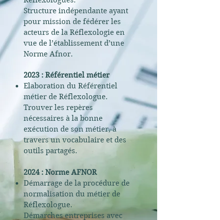
Réflexologues.
Structure indépendante ayant
pour mission de fédérer les
acteurs de la Réflexologie en
vue de l’établissement d’une
Norme Afnor.
2023 : Référentiel métier
Elaboration du Référentiel
métier de Réflexologue.
Trouver les repères
nécessaires à la bonne
exécution de son métier, à
travers un vocabulaire et des
outils partagés.
2024 : Norme AFNOR
Démarrage de la procédure de
normalisation du
métier de
Réflexologue.
Démarches entreprises avec